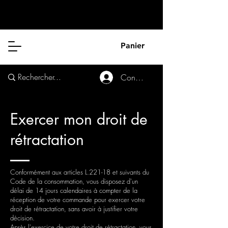
Panier
Connexion
Exercer mon droit de
rétractation
Conformément aux articles L.221-18 et suivants du
Code de la consommation, vous disposez d'un
délai de 14 jours calendaires à compter de la
réception de votre commande pour exercer votre
droit de rétractation, sans avoir à justifier votre
décision.
Après l'exercice de votre droit de rétractation, vous