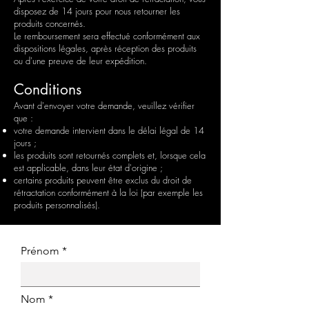
disposez de 14 jours pour nous retourner les
produits concernés.
Le remboursement sera effectué conformément aux
dispositions légales, après réception des produits
ou d'une preuve de leur expédition.
Conditions
Avant d'envoyer votre demande, veuillez vérifier
que :
votre demande intervient dans le délai légal de 14
jours ;
les produits sont retournés complets et, lorsque cela
est applicable, dans leur état d'origine ;
certains produits peuvent être exclus du droit de
rétractation conformément à la loi (par exemple les
produits personnalisés).
Prénom
Nom