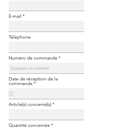
E-mail
Téléphone
Numéro de commande
Date de réception de la
r
commande
*
e
q
u
i
Article(s) concerné(s)
r
e
d
Quantité concernée