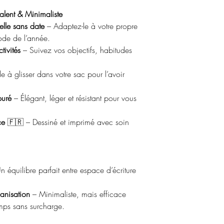
alent & Minimaliste
lle sans date
– Adaptez-le à votre propre
iode de l’année.
tivités
– Suivez vos objectifs, habitudes
e à glisser dans votre sac pour l’avoir
puré
– Élégant, léger et résistant pour vous
ce
🇫🇷 – Dessiné et imprimé avec soin
 équilibre parfait entre espace d’écriture
anisation
– Minimaliste, mais efficace
emps sans surcharge.