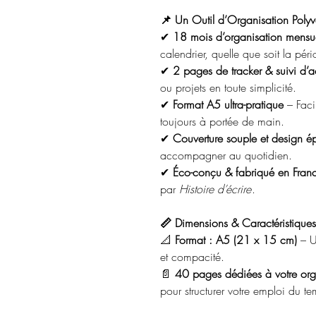
📌 Un Outil d’Organisation Polyv
✔
18 mois d’organisation mensue
calendrier, quelle que soit la pér
✔
2 pages de tracker & suivi d’ac
ou projets en toute simplicité.
✔
Format A5 ultra-pratique
– Facil
toujours à portée de main.
✔
Couverture souple et design é
accompagner au quotidien.
✔
Éco-conçu & fabriqué en Fran
par
Histoire d’écrire
.
📏 Dimensions & Caractéristiques
📐
Format : A5 (21 x 15 cm)
– Un
et compacité.
📄
40 pages dédiées à votre org
pour structurer votre emploi du t