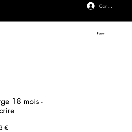
Connexion
Panier
rge 18 mois -
crire
riginal
Prix promotionnel
3 €