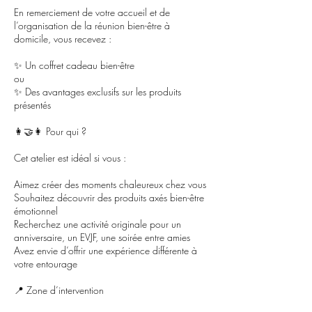
En remerciement de votre accueil et de
l’organisation de la réunion bien-être à
domicile, vous recevez :
✨ Un coffret cadeau bien-être
ou
✨ Des avantages exclusifs sur les produits
présentés
👩‍🤝‍👩 Pour qui ?
Cet atelier est idéal si vous :
Aimez créer des moments chaleureux chez vous
Souhaitez découvrir des produits axés bien-être
émotionnel
Recherchez une activité originale pour un
anniversaire, un EVJF, une soirée entre amies
Avez envie d’offrir une expérience différente à
votre entourage
📍 Zone d’intervention