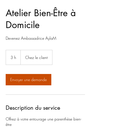
Atelier Bien-Être à
Domicile
Devenez Ambassadrice AylaM
3 h
3
Chez le client
h
Envoyer une demande
Description du service
Offrez à votre entourage une parenthèse bien-
être