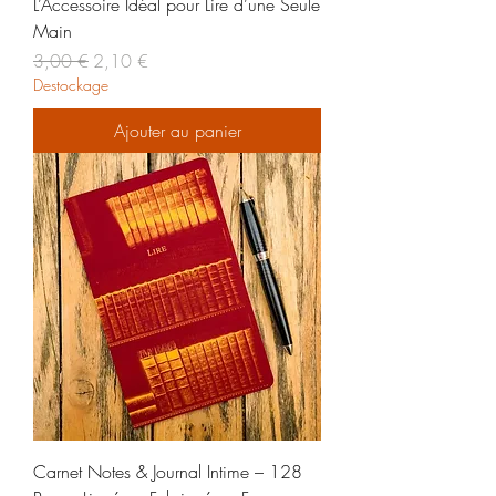
L’Accessoire Idéal pour Lire d’une Seule
Main
Prix original
Prix promotionnel
3,00 €
2,10 €
Destockage
Ajouter au panier
Carnet Notes & Journal Intime – 128