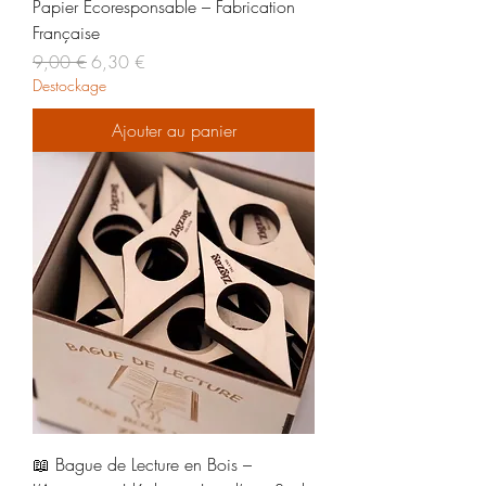
Papier Écoresponsable – Fabrication
Française
Prix original
Prix promotionnel
9,00 €
6,30 €
Destockage
Ajouter au panier
📖 Bague de Lecture en Bois –