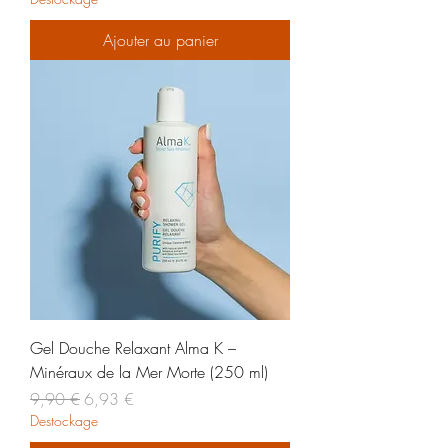
Ajouter au panier
Gel Douche Relaxant Alma K –
Minéraux de la Mer Morte (250 ml)
Prix original
Prix promotionnel
9,90 €
6,93 €
Destockage