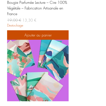
Bougie Parfumée Lecture – Cire 100%
Végétale – Fabrication Artisanale en
France
Prix original
Prix promotionnel
19,00 €
13,30 €
Destockage
Ajouter au panier