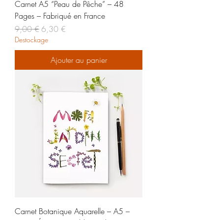
Carnet A5 “Peau de Pêche” – 48
Pages – Fabriqué en France
Prix original
Prix promotionnel
9,00 €
6,30 €
Destockage
Ajouter au panier
Carnet Botanique Aquarelle – A5 –