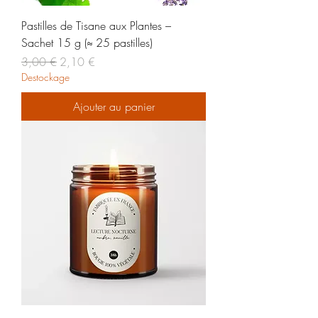
Pastilles de Tisane aux Plantes –
Sachet 15 g (≈ 25 pastilles)
Prix original
Prix promotionnel
3,00 €
2,10 €
Destockage
Ajouter au panier